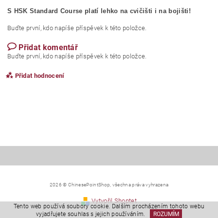
S HSK Standard Course platí lehko na cvičišti i na bojišti!
Buďte první, kdo napíše příspěvek k této položce.
Přidat komentář
Buďte první, kdo napíše příspěvek k této položce.
Přidat hodnocení
2026 © ChinesePointShop, všechna práva vyhrazena
Vytvořil Shoptet
Tento web používá soubory cookie. Dalším procházením tohoto webu
vyjadřujete souhlas s jejich používáním.
ROZUMÍM