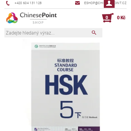
+420 604 131 128
ESHOP@CHINESEPOINT.CZ
0
0 Kč