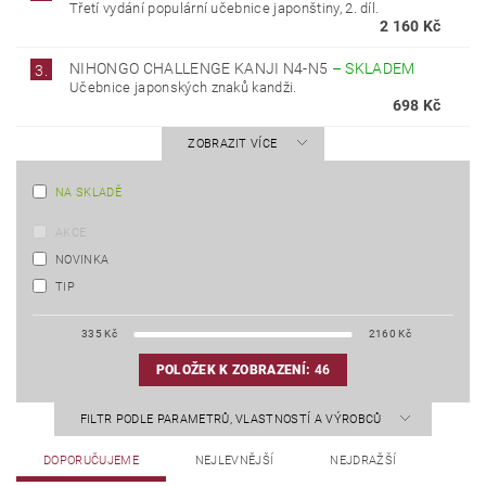
Třetí vydání populární učebnice japonštiny, 2. díl.
2 160 Kč
NIHONGO CHALLENGE KANJI N4-N5
–
SKLADEM
3.
Učebnice japonských znaků kandži.
698 Kč
ZOBRAZIT VÍCE
NA SKLADĚ
AKCE
NOVINKA
TIP
335
Kč
2160
Kč
POLOŽEK K ZOBRAZENÍ:
46
FILTR PODLE PARAMETRŮ, VLASTNOSTÍ A VÝROBCŮ
DOPORUČUJEME
NEJLEVNĚJŠÍ
NEJDRAŽŠÍ