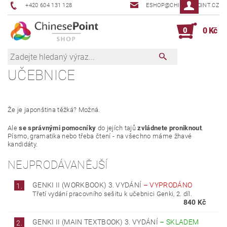
+420 604 131 128
ESHOP@CHINESEPOINT.CZ
0
0 Kč
UČEBNICE
Že je japonština těžká? Možná.
Ale
se správnými pomocníky
do jejích tajů
zvládnete
proniknout
.
Písmo, gramatika nebo třeba čtení - na všechno máme žhavé
kandidáty.
NEJPRODÁVANĚJŠÍ
GENKI II (WORKBOOK) 3. VYDÁNÍ
–
VYPRODÁNO
1.
Třetí vydání pracovního sešitu k učebnici Genki, 2. díl.
840 Kč
GENKI II (MAIN TEXTBOOK) 3. VYDÁNÍ
–
SKLADEM
2.