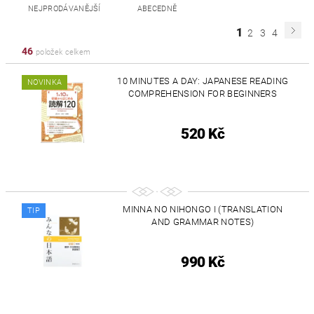
NEJPRODÁVANĚJŠÍ
ABECEDNĚ
1
2
3
4
46
položek celkem
10 MINUTES A DAY: JAPANESE READING
NOVINKA
COMPREHENSION FOR BEGINNERS
520 Kč
MINNA NO NIHONGO I (TRANSLATION
TIP
AND GRAMMAR NOTES)
990 Kč