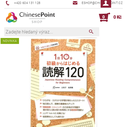
+420 604 131 128
ESHOP@CHINESEPOINT.CZ
0
0 Kč
NOVINKA