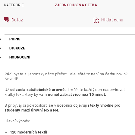
KATEGORIE
ZJEDNODUŠENÁ ČETBA
Dotaz
Hlídat cenu
POPIS
DISKUZE
HODNOCENÍ
Rádi byste si japonsky něco přečetli, ale ještě to není na četbu novin?
Nevadí!
Už
od zcela začátečnické úrovně
si můžete každý den naservírovat
krátký text, který by vám
neměl zabrat více než 10 minut.
S přibývající pokročilostí se v učebnici objevují
i texty vhodné pro
studenty mezi úrovní N5 a N4.
Hlavní výhody:
120 moderních textů