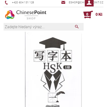
+420 604 131 128
ESHOP@CHINESEPOINT.CZ
0
0 Kč