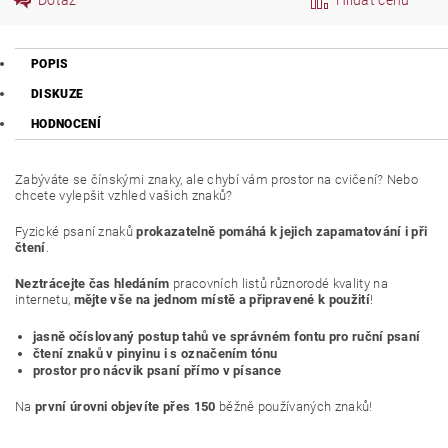
POPIS
DISKUZE
HODNOCENÍ
Zabýváte se čínskými znaky, ale chybí vám prostor na cvičení? Nebo
chcete vylepšit vzhled vašich znaků?
Fyzické psaní znaků
prokazatelně pomáhá k jejich zapamatování i při
čtení
.
Neztrácejte čas hledáním
pracovních listů různorodé kvality na
internetu,
mějte vše na jednom místě a připravené k použití
!
jasně očíslovaný postup tahů ve správném fontu pro ruční psaní
čtení znaků v pinyinu i s označením tónu
prostor pro nácvik psaní přímo v písance
Na
první úrovni objevíte přes 150
běžně používaných znaků!