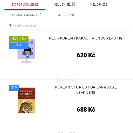
DOPORUČUJEME
NEJLEVNĚJŠÍ
NEJDRAŽŠÍ
NEJPRODÁVANĚJŠÍ
ABECEDNĚ
7
položek celkem
NEO - KOREAN KAKAO FRIENDS READING
NOVINKA
TIP
620 Kč
KOREAN STORIES FOR LANGUAGE
TIP
LEARNERS
688 Kč