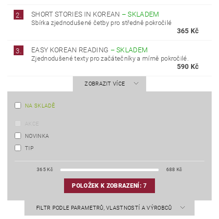
SHORT STORIES IN KOREAN
–
SKLADEM
2.
Sbírka zjednodušené četby pro středně pokročilé
365 Kč
EASY KOREAN READING
–
SKLADEM
3.
Zjednodušené texty pro začátečníky a mírně pokročilé.
590 Kč
ZOBRAZIT VÍCE
NA SKLADĚ
AKCE
NOVINKA
TIP
365
Kč
688
Kč
POLOŽEK K ZOBRAZENÍ:
7
FILTR PODLE PARAMETRŮ, VLASTNOSTÍ A VÝROBCŮ