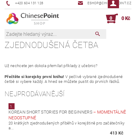
+420 604 131 128
ESHOP@CHINESEPOINT.CZ
0
0 Kč
ZJEDNODUŠENÁ ČETBA
Už nechcete jen dokola přemílat příklady z učebnic?
Přečtěte si korejsky první knihu!
V pečlivě vybrané zjednodušené
četbě si vybere každý. A hned se můžete pustit do prvních řádků.
NEJPRODÁVANĚJŠÍ
1.
KOREAN SHORT STORIES FOR BEGINNERS
–
MOMENTÁLNĚ
NEDOSTUPNÉ
20 krátkých zjednodušených příběhů v korejštině pro začátečníky
a...
413 Kč