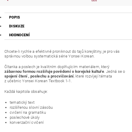
POPIS
DISKUZE
HODNOCENÍ
Chcete-li rychle a efektivně proniknout do tajů korejštiny, je pro vás
správnou volbou systematická série Yonsei Korean.
Čítanka a poslech je kvalitním doplňujícím materiálem, který
zábavnou formou rozšiřuje povědomí o korejské kultuře
. Jedná se o
spojení čtení , poslechu a procvičování
, které rozvíjejí témata
z učebnic Yonsei Korean Textbook 1-1.
Každá kapitola obsahuje:
tematický text
rozšířenou slovní zásobu
cvičení na gramatiku
poslechové úkoly
konverzační cvičení