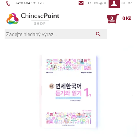
+420 604 131 128
ESHOP@CHINESEPOINT.CZ
0
0 Kč