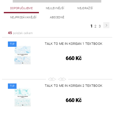
DOPORUČUJEME
NEJLEVNĚJŠÍ
NEJDRAŽŠÍ
NEJPRODÁVANĚJŠÍ
ABECEDNĚ
1
2
3
45
položek celkem
TALK TO ME IN KOREAN 1 TEXTBOOK
TIP
660 Kč
TALK TO ME IN KOREAN 2 TEXTBOOK
TIP
660 Kč