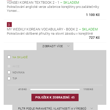
YONSEI KOREAN TEXTBOOK 2 - 1
–
SKLADEM
Pokračování anglické verze učebnice korejštiny pro začátečníky
Yonsei...
1 100 Kč
3.
MY WEEKLY KOREAN VOCABULARY - BOOK 2
–
SKLADEM
Pokračování oblíbené příručky na slovní zásobu v korejštině
727 Kč
ZOBRAZIT VÍCE
NA SKLADĚ
AKCE
NOVINKA
TIP
410
Kč
1100
Kč
POLOŽEK K ZOBRAZENÍ:
45
FILTR PODLE PARAMETRŮ, VLASTNOSTÍ A VÝROBCŮ