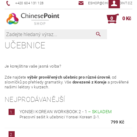
+420 604 131 128
ESHOP@CHINESEPOINT.CZ
0
0 Kč
UČEBNICE
Je korejština vaše jasná volba?
Zde najdete
výběr prověřených učebnic pro různé úrovně
, od
slovníčků po přehledy gramatiky. Vše
dovezené z Koreje
a prověřené
našimi lektory v kurzech.
NEJPRODÁVANĚJŠÍ
YONSEI KOREAN WORKBOOK 2 - 1
–
SKLADEM
1.
Pracovní sešit k učebnici Yonsei Korean 2-1.
799 Kč
2.