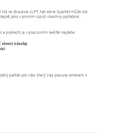
ň N4 ve zkoušce JLPT, tak série Quartet může být
ejně jako v prvním rozvíjí všechny potřebné
í a poslech) a v pracovním sešitě najdete:
í slovní zásoby
ici
hodný parťák pro Vás, který Vás posune směrem k