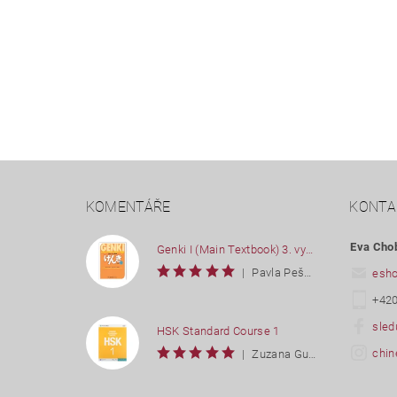
KOMENTÁŘE
KONTA
Eva Cho
Genki I (Main Textbook) 3. vydání
|
Pavla Pešková
esh
+420
sled
HSK Standard Course 1
chin
|
Zuzana Gutwirtová