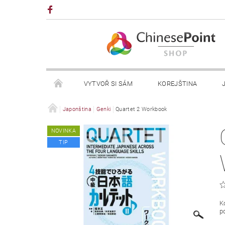
VYTVOŘ SI SÁM
KOREJŠTINA
NAPIŠTE NÁM
Japonština
Genki
Quartet 2 Workbook
NOVINKA
TIP
K
po