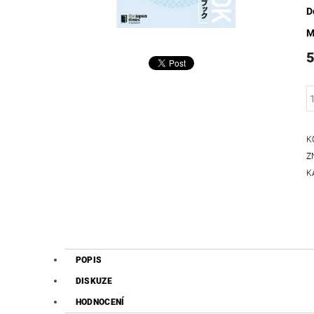
D
M
5
K
Z
K
POPIS
DISKUZE
HODNOCENÍ