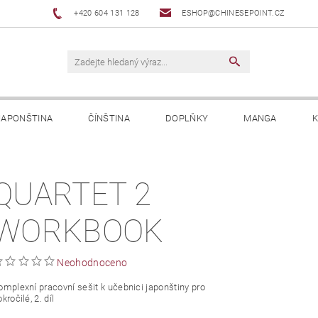
+420 604 131 128
ESHOP@CHINESEPOINT.CZ
JAPONŠTINA
ČÍNŠTINA
DOPLŇKY
MANGA
K
QUARTET 2
WORKBOOK
Neohodnoceno
omplexní pracovní sešit k učebnici japonštiny pro
kročilé, 2. díl