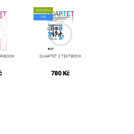
NOVINKA
TIP
ORKBOOK
QUARTET 2 TEXTBOOK
č
780 Kč