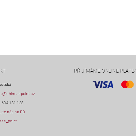
KT
PŘIJÍMÁME ONLINE PLATB
botská
op
@
chinesepoint.cz
 604 131 128
ujte nás na FB
ese_point