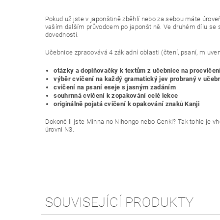
Pokud už jste v japonštině zběhlí nebo za sebou máte úrove
vaším dalším průvodcem po japonštině. Ve druhém dílu se st
dovednosti.
Učebnice zpracovává 4 základní oblasti (čtení, psaní, mluven
otázky a doplňovačky k textům z učebnice na procvičen
výběr cvičení na každý gramatický jev probraný v učebn
cvičení na psaní eseje s jasným zadáním
souhrnná cvičení k zopakování celé lekce
originálně pojatá cvičení k opakování znaků Kanji
Dokončili jste Minna no Nihongo nebo Genki? Tak tohle je v
úrovni N3.
SOUVISEJÍCÍ PRODUKTY