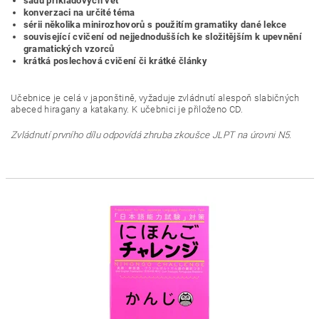
sadu příkladových vět
konverzaci na určité téma
sérii několika minirozhovorů s použitím gramatiky dané lekce
související cvičení od nejjednodušších ke složitějším k upevnění
gramatických vzorců
krátká poslechová cvičení či krátké články
Učebnice je celá v japonštině, vyžaduje zvládnutí alespoň slabičných
abeced hiragany a katakany. K učebnici je přiloženo CD.
Zvládnutí prvního dílu odpovídá zhruba zkoušce JLPT na úrovni N5.