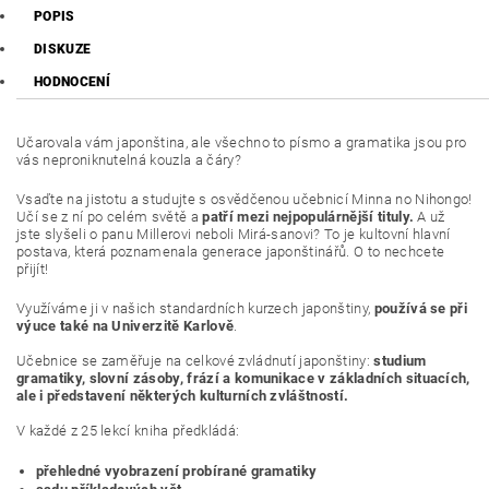
POPIS
DISKUZE
HODNOCENÍ
Učarovala vám japonština, ale všechno to písmo a gramatika jsou pro
vás neproniknutelná kouzla a čáry?
Vsaďte na jistotu a studujte s osvědčenou učebnicí Minna no Nihongo!
Učí se z ní po celém světě a
patří mezi nejpopulárnější tituly.
A už
jste slyšeli o panu Millerovi neboli Mirá-sanovi? To je kultovní hlavní
postava, která poznamenala generace japonštinářů. O to nechcete
přijít!
Využíváme ji v našich standardních kurzech japonštiny,
používá se při
výuce také na Univerzitě Karlově
.
Učebnice se zaměřuje na celkové zvládnutí japonštiny:
studium
gramatiky, slovní zásoby, frází a komunikace v základních situacích,
ale i představení některých kulturních zvláštností.
V každé z 25 lekcí kniha předkládá:
přehledné vyobrazení probírané gramatiky