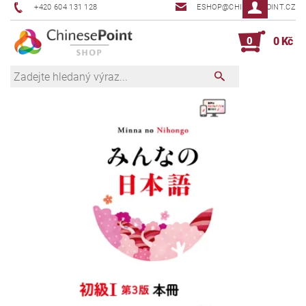
+420 604 131 128
ESHOP@CHINESEPOINT.CZ
0
0 Kč