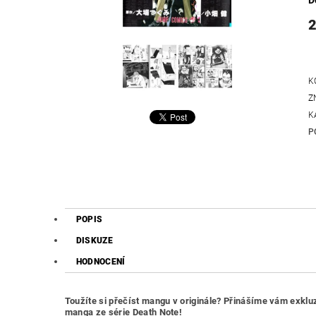
D
2
K
Z
K
P
POPIS
DISKUZE
HODNOCENÍ
Toužíte si přečíst mangu v originále? Přinášíme vám exklu
manga ze série Death Note!