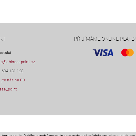
KT
PŘIJÍMÁME ONLINE PLATB
botská
op
@
chinesepoint.cz
 604 131 128
ujte nás na FB
ese_point
ubory cookie. Dalším procházením tohoto webu vyjadřujete souhlas s jejich po