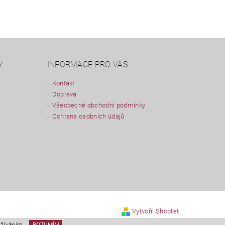
Y
INFORMACE PRO VÁS
Kontakt
Doprava
Všeobecné obchodní podmínky
Ochrana osobních údajů
Vytvořil Shoptet
užíváním.
ROZUMÍM