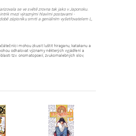
arizovala se ve světě zrovna tak jako v Japonsku.
 intrik mezi výraznými hlavími postavami -
době zápisníku smrti a geniálním vyšetřovatelem L,
átečníci mohou zkusit luštit hiraganu, katakanu a
 mohou odhalovat významy některých vyjádření a
blasti tzv. onomatopoeií, zvukomalebných slov,