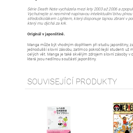
Série Death Note vycházela mezi lety 2003 až 2006 a zpopul
Vychutnejte si nesmírně napínavou intelektuální bitvu plnou
středoškolákem Lightem, který disponuje tajnou zbraní v po
který mu dýchá za krk.
Originál v japonštině.
Manga může být vhodným doplňkem při studiu japonštiny, zač
jednodušší slovní zásobu, zatímco pokročilejší studenti už
celých vět. Manga je také skvělým zdrojem slovní zásoby v o
která jsou nedílnou součástí japonštiny.
SOUVISEJÍCÍ PRODUKTY