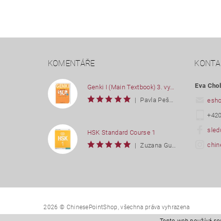
KOMENTÁŘE
KONTA
Eva Cho
Genki I (Main Textbook) 3. vydání
|
Pavla Pešková
esh
+420
sled
HSK Standard Course 1
chin
|
Zuzana Gutwirtová
2026 © ChinesePointShop, všechna práva vyhrazena
Tento web používá so