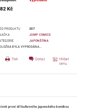
ostupnost
Vyprodáno
82 Kč
ÓD PRODUKTU
307
NAČKA
JUMP COMICS
ATEGORIE
JAPONŠTINA
OLOŽKA BYLA VYPRODÁNA...
Tisk
Dotaz
Hlídat
cenu
zivně první díl kultovního japonského komiksu