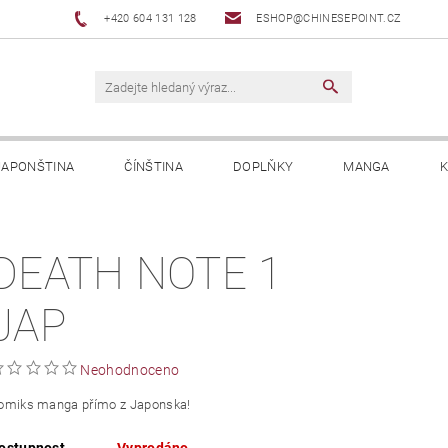
+420 604 131 128
ESHOP@CHINESEPOINT.CZ
JAPONŠTINA
ČÍNŠTINA
DOPLŇKY
MANGA
K
DEATH NOTE 1
JAP
Neohodnoceno
omiks manga přímo z Japonska!