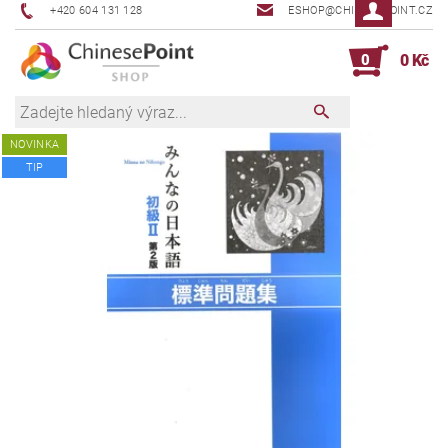
+420 604 131 128
ESHOP@CHINESEPOINT.CZ
0
0 Kč
NOVINKA
TIP