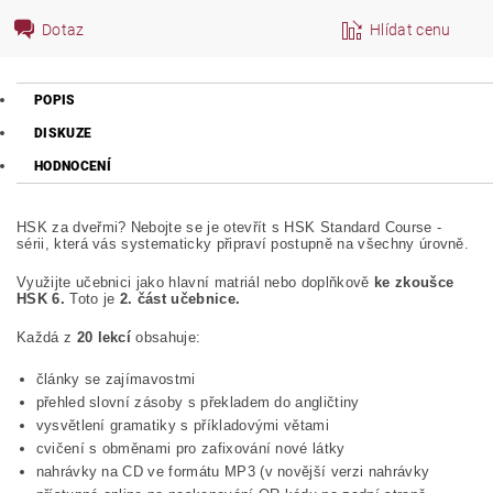
Dotaz
Hlídat cenu
POPIS
DISKUZE
HODNOCENÍ
HSK za dveřmi? Nebojte se je otevřít s HSK Standard Course -
sérii, která vás systematicky připraví postupně na všechny úrovně.
Využijte učebnici jako hlavní matriál nebo doplňkově
ke zkoušce
HSK 6.
Toto je
2. část učebnice.
Každá z
20 lekcí
obsahuje:
články se zajímavostmi
přehled slovní zásoby s překladem do angličtiny
vysvětlení gramatiky s příkladovými větami
cvičení s obměnami pro zafixování nové látky
nahrávky na CD ve formátu MP3 (v novější verzi nahrávky