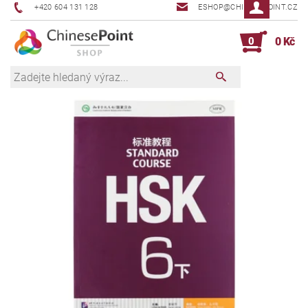
+420 604 131 128
ESHOP@CHINESEPOINT.CZ
0
0 Kč