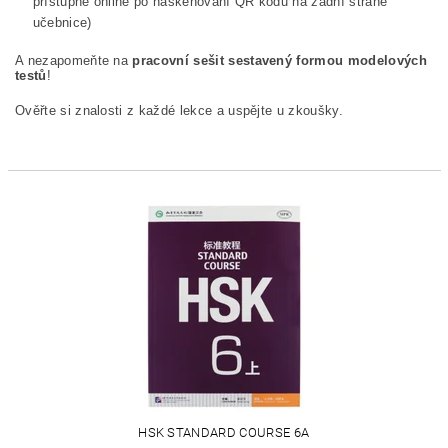
přístupné online po naskenování QR kódu na zadní straně
učebnice)
A nezapomeňte na
pracovní sešit sestavený formou modelových
testů
!
Ověřte si znalosti z každé lekce a uspějte u zkoušky.
HSK STANDARD COURSE 6A