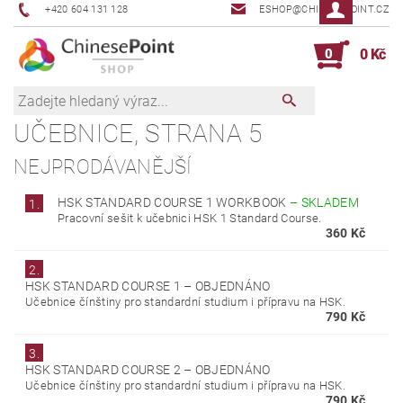
+420 604 131 128
ESHOP@CHINESEPOINT.CZ
0
0 Kč
UČEBNICE
, STRANA 5
NEJPRODÁVANĚJŠÍ
HSK STANDARD COURSE 1 WORKBOOK
–
SKLADEM
1.
Pracovní sešit k učebnici HSK 1 Standard Course.
360 Kč
2.
HSK STANDARD COURSE 1
–
OBJEDNÁNO
Učebnice čínštiny pro standardní studium i přípravu na HSK.
790 Kč
3.
HSK STANDARD COURSE 2
–
OBJEDNÁNO
Učebnice čínštiny pro standardní studium i přípravu na HSK.
790 Kč