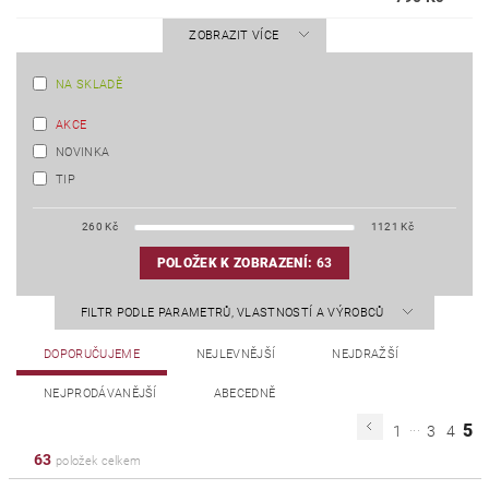
ZOBRAZIT VÍCE
NA SKLADĚ
AKCE
NOVINKA
TIP
260
Kč
1121
Kč
POLOŽEK K ZOBRAZENÍ:
63
FILTR PODLE PARAMETRŮ, VLASTNOSTÍ A VÝROBCŮ
DOPORUČUJEME
NEJLEVNĚJŠÍ
NEJDRAŽŠÍ
NEJPRODÁVANĚJŠÍ
ABECEDNĚ
...
5
1
3
4
63
položek celkem