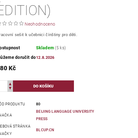
EDITION)
Neohodnoceno
racovní sešit k učebnici čínštiny pro děti.
ostupnost
Skladem
(5 ks)
ůžeme doručit do
12.8.2026
80 Kč
ÓD PRODUKTU
80
BEIJING LANGUAGE UNIVERSITY
NAČKA
PRESS
EBOVÁ STRÁNKA
BLCUP.CN
NAČKY