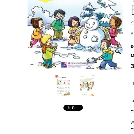
P
D
M
3
K
Z
W
Z