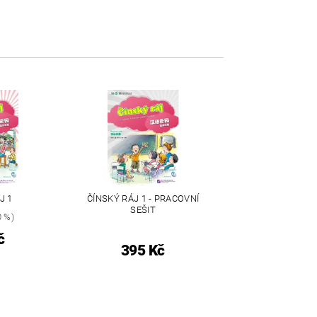
J 1
ČÍNSKÝ RÁJ 1 - PRACOVNÍ
SEŠIT
 %)
č
395 Kč