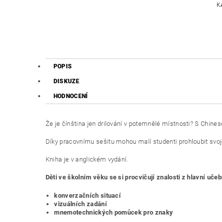
K
POPIS
DISKUZE
HODNOCENÍ
Že je čínština jen drilování v potemnělé místnosti? S Chines
Díky pracovnímu sešitu mohou malí studenti prohloubit svoje 
Kniha je v anglickém vydání.
Děti ve školním věku se si procvičují znalosti z hlavní uče
konverzačních situací
vizuálních zadání
mnemotechnických pomůcek pro znaky