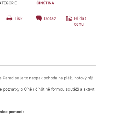
ATEGORIE
ČÍNŠTINA
Tisk
Dotaz
Hlídat
cenu
e Paradise je to naopak pohoda na pláži, hotový ráj!
poznatky o Číně i čínštině formou soutěží a aktivit.
bnice pomocí: