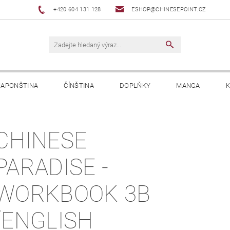
+420 604 131 128
ESHOP@CHINESEPOINT.CZ
JAPONŠTINA
ČÍNŠTINA
DOPLŇKY
MANGA
K
CHINESE
PARADISE -
WORKBOOK 3B
(ENGLISH