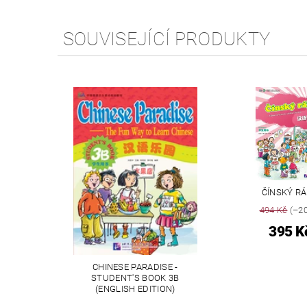
SOUVISEJÍCÍ PRODUKTY
ČÍNSKÝ RÁ
494 Kč
(–20
395 K
CHINESE PARADISE -
STUDENT'S BOOK 3B
(ENGLISH EDITION)