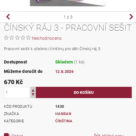
1
z 3
ČÍNSKÝ RÁJ 3 - PRACOVNÍ SEŠIT
Neohodnoceno
Pracovní sešit k učebnici čínštiny pro děti Čínský ráj 3.
Dostupnost
Skladem
(1 ks)
Můžeme doručit do
12.8.2026
670 Kč
KÓD PRODUKTU
1430
ZNAČKA
HANBAN
KATEGORIE
ČÍNŠTINA
Dotaz
Hlídat cenu