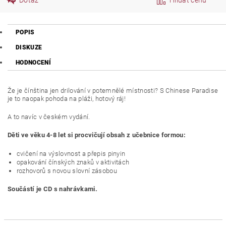
POPIS
DISKUZE
HODNOCENÍ
Že je čínština jen drilování v potemnělé místnosti? S Chinese Paradise
je to naopak pohoda na pláži, hotový ráj!
A to navíc v českém vydání.
Děti ve věku 4-8 let si procvičují obsah z učebnice formou:
cvičení na výslovnost a přepis pinyin
opakování čínských znaků v aktivitách
rozhovorů s novou slovní zásobou
Součástí je CD s nahrávkami.