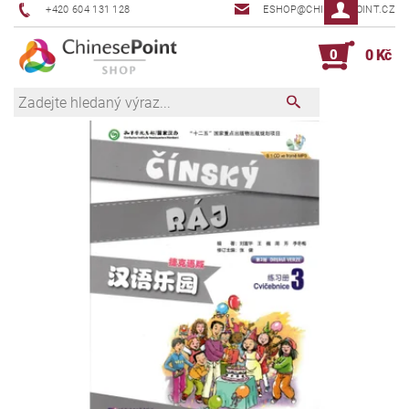
+420 604 131 128
ESHOP@CHINESEPOINT.CZ
0
0 Kč