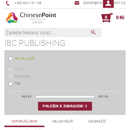
+420 604 131 128
ESHOP@CHINESEPOINT.CZ
0
0 Kč
IBC PUBLISHING
NA SKLADĚ
AKCE
NOVINKA
TIP
900
Kč
901
Kč
POLOŽEK K ZOBRAZENÍ:
3
DOPORUČUJEME
NEJLEVNĚJŠÍ
NEJDRAŽŠÍ