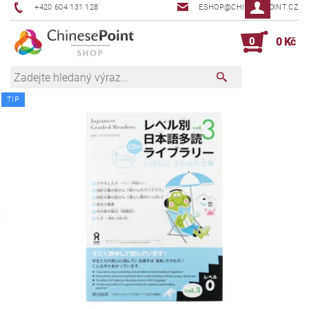
+420 604 131 128
ESHOP@CHINESEPOINT.CZ
0
0 Kč
TIP