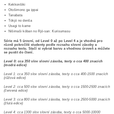
Kekkonšiki
Otošimono ga ippai
Tanabata
Tókjó no denša
Usagi to kame
Nišimaši kóban no Rjó-san: Kurisumasu
Série má 5 úrovní, od Level 0 až po Level 4 a je vhodná pro
různě pokročilé studenty podle rozsahu slovní zásoby a
rozsahu textu. Stačí si vybrat barvu a vhodnou úroveň a můžete
se pustit do čtení.
Level 0: cca 350 slov slovní zásoba, texty o cca 400 znacích
(modrá edice)
Level 1: cca 350 slov slovní zásoba, texty o cca 400-1500 znacích
(růžová edice)
Level 2: cca 500 slov slovní zásoba, texty o cca 1500-2500 znacích
(červená edice)
Level 3: cca 800 slov slovní zásoba, texty o cca 2500-5000 znacích
(žlutá edice)
Level 4: cca 1300 slov slovní zásoba, texty o cca 5000-10000