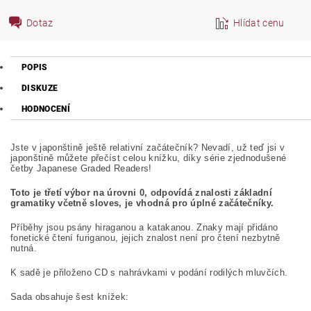
Dotaz
Hlídat cenu
POPIS
DISKUZE
HODNOCENÍ
Jste v japonštině ještě relativní začátečník? Nevadí, už teď jsi v
japonštině můžete přečíst celou knížku, díky série zjednodušené
četby Japanese Graded Readers!
Toto je třetí výbor na úrovni 0, odpovídá znalosti základní
gramatiky včetně sloves, je vhodná pro úplné začátečníky.
Příběhy jsou psány hiraganou a katakanou. Znaky mají přidáno
fonetické čtení furiganou, jejich znalost není pro čtení nezbytně
nutná.
K sadě je přiloženo CD s nahrávkami v podání rodilých mluvčích.
Sada obsahuje šest knížek: