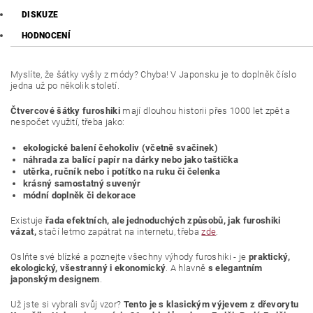
DISKUZE
HODNOCENÍ
Myslíte, že šátky vyšly z módy? Chyba! V Japonsku je to doplněk číslo
jedna už po několik století.
Čtvercové šátky furoshiki
mají dlouhou historii přes 1000 let zpět a
nespočet využití, třeba jako:
ekologické balení čehokoliv (včetně svačinek)
náhrada za balící papír na dárky nebo jako taštička
utěrka, ručník nebo i potítko na ruku či čelenka
krásný samostatný suvenýr
módní doplněk či dekorace
Existuje
řada efektních, ale jednoduchých způsobů, jak furoshiki
vázat,
stačí letmo zapátrat na internetu, třeba
zde
.
Oslňte své blízké a poznejte všechny výhody furoshiki - je
praktický,
ekologický, všestranný i ekonomický
. A hlavně
s elegantním
japonským designem
.
Už jste si vybrali svůj vzor?
Tento je s klasickým výjevem z dřevorytu