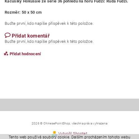
Kacušiky Hokusaie ze série 36 pohledů na horu Fudži: Rudá Fudži.
Rozměr: 50 x 50 cm
Buďte první, kdo napíše příspěvek k této položce.
Přidat komentář
Buďte první, kdo napíše příspěvek k této položce.
Přidat hodnocení
2026 © ChinesePointShop, všechna práva vyhrazena
Vytvořil Shoptet
Tento web používá soubory cookie. Dalším procházením tohoto webu