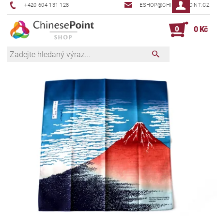
+420 604 131 128
ESHOP@CHINESEPOINT.CZ
0
0 Kč