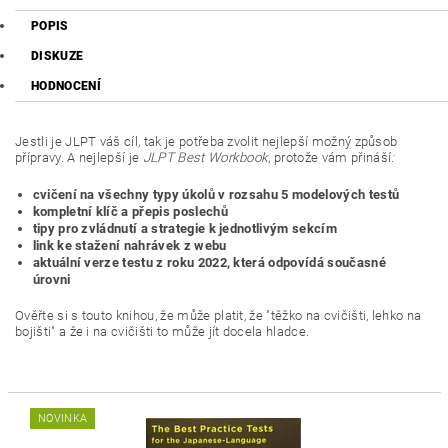
POPIS
DISKUZE
HODNOCENÍ
Jestli je JLPT váš cíl, tak je potřeba zvolit nejlepší možný způsob
přípravy. A nejlepší je
JLPT Best Workbook
, protože vám přináší
:
cvičení na všechny typy úkolů v rozsahu 5 modelových testů
kompletní klíč a přepis poslechů
tipy pro zvládnutí a strategie k jednotlivým sekcím
link ke stažení nahrávek z webu
aktuální verze testu z roku 2022, která odpovídá současné
úrovni
Ověřte si s touto knihou, že může platit, že "těžko na cvičišti, lehko na
bojišti" a že i na cvičišti to může jít docela hladce.
NOVINKA