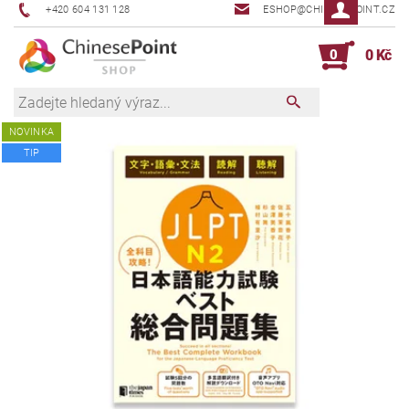
+420 604 131 128
ESHOP@CHINESEPOINT.CZ
0
0 Kč
NOVINKA
TIP