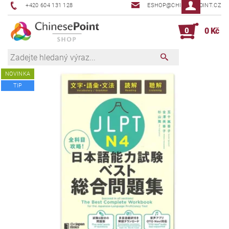
+420 604 131 128
ESHOP@CHINESEPOINT.CZ
0
0 Kč
NOVINKA
TIP