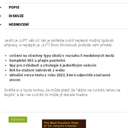
POPIS
DISKUZE
HODNOCENÍ
Jestli je JLPT váš cíl, tak je potřeba zvolit nejlepší možný způsob
přípravy. A nejlepší je
JLPT Best Workbook
, protože vám přináší
:
cvičení na všechny typy úkolů v rozsahu 5 modelových testů
kompletní klíč a přepis poslechů
tipy pro zvládnutí a strategie k jednotlivým sekcím
link ke stažení nahrávek z webu
aktuální verze testu z roku 2022, která odpovídá současné
úrovni
Ověřte si s touto knihou, že může platit, že "těžko na cvičišti, lehko na
bojišti" a že i na cvičišti to může jít docela hladce.
NOVINKA