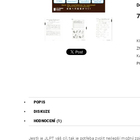
D
7
K
Z
K
P
POPIS
DISKUZE
HODNOCENÍ (1)
Jestli je JLPT váš cíl, tak je potřeba zvolit nejlepší možný zp