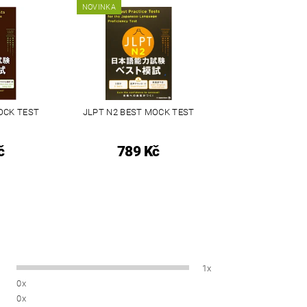
NOVINKA
OCK TEST
JLPT N2 BEST MOCK TEST
č
789 Kč
1x
0x
0x