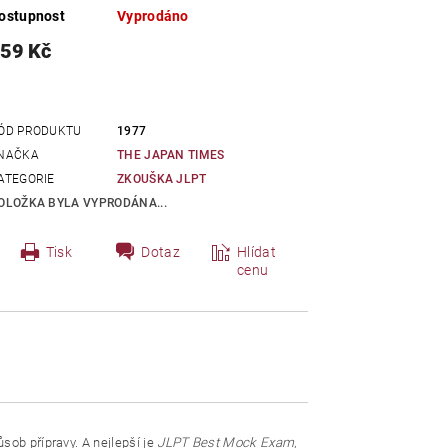
ostupnost
Vyprodáno
59 Kč
ÓD PRODUKTU
1977
NAČKA
THE JAPAN TIMES
ATEGORIE
ZKOUŠKA JLPT
OLOŽKA BYLA VYPRODÁNA...
Tisk
Dotaz
Hlídat
cenu
ůsob přípravy. A nejlepší je
JLPT Best Mock
Exam
,