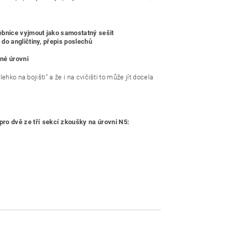
čebnice vyjmout jako samostatný sešit
do angličtiny, přepis poslechů
sné úrovni
lehko na bojišti" a že i na cvičišti to může jít docela
pro dv
ě ze tří sekcí zkoušky na úrovni N5: