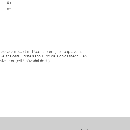
0x
0x
 se všemi částmi. Použila jsem ji při přípravě na
vé znalosti. Určitě šáhnu i po dalších částech. Jen
nize jsou ještě původní delší)