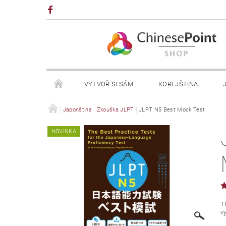
VYTVOŘ SI SÁM
KOREJŠTINA
NAPIŠTE NÁM
Japonština
Zkouška JLPT
JLPT N5 Best Mock Test
NOVINKA
T
v