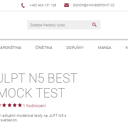
+420 604 131 128
ESHOP@CHINESEPOINT.CZ
JAPONŠTINA
ČÍNŠTINA
DOPLŇKY
MANGA
K
JLPT N5 BEST
MOCK TEST
1 hodnocení
ři aktuální modelové testy na JLPT N5 s
ysvětlením.