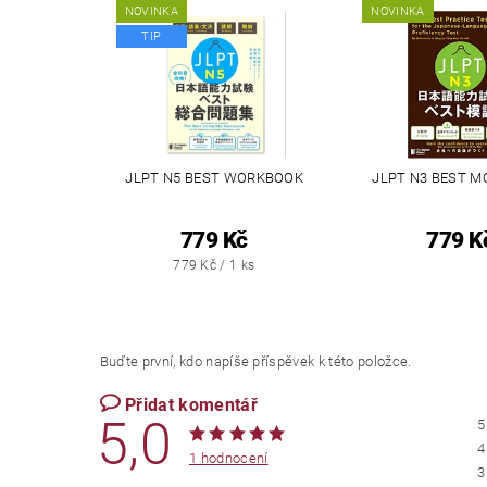
NOVINKA
NOVINKA
TIP
JLPT N5 BEST WORKBOOK
JLPT N3 BEST M
779 Kč
779 K
779 Kč / 1 ks
Buďte první, kdo napíše příspěvek k této položce.
Přidat komentář
5,0
5
4
1 hodnocení
3