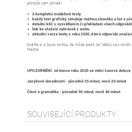
protože vám přináší
:
3 kompletní modelové testy
každý test graficky simuluje reálnou zkoušku a lze z u
detailní klíč s vysvětlením či překladem všech odpovědí 
link ke stažení nahrávek z webu
aktuální verze testu z roku 2020, která odpovídá souča
Ověřte si s touto knihou, že může platit, že "těžko na cvičišti, 
hladce.
UPOZORNĚNÍ: od konce roku 2020 se mění časová dotace 
Jazykové dovednosti - původně 25 minut, nově 20 minut
Čtení a gramatika - původně 50 minut, nově 40 minut
SOUVISEJÍCÍ PRODUKTY