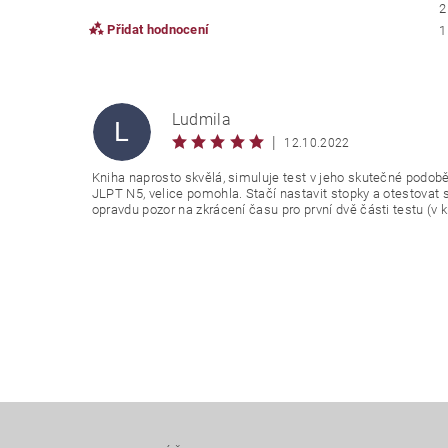
2
Přidat hodnocení
1
Ludmila
L
|
12.10.2022
Kniha naprosto skvělá, simuluje test v jeho skutečné podobě
JLPT N5, velice pomohla. Stačí nastavit stopky a otestovat s
opravdu pozor na zkrácení času pro první dvě části testu (v k