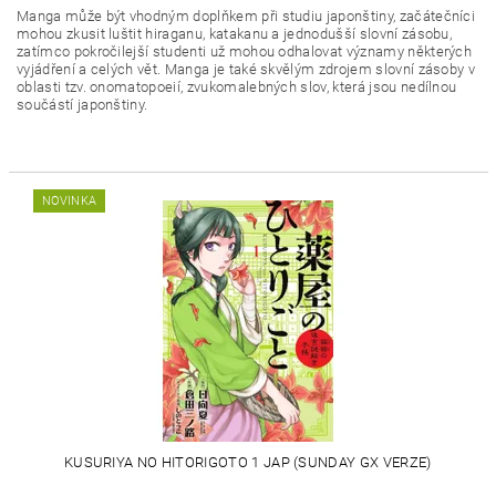
Manga může být vhodným doplňkem při studiu japonštiny, začátečníci
mohou zkusit luštit hiraganu, katakanu a jednodušší slovní zásobu,
zatímco pokročilejší studenti už mohou odhalovat významy některých
vyjádření a celých vět. Manga je také skvělým zdrojem slovní zásoby v
oblasti tzv. onomatopoeií, zvukomalebných slov, která jsou nedílnou
součástí japonštiny.
NOVINKA
KUSURIYA NO HITORIGOTO 1 JAP (SUNDAY GX VERZE)