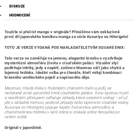
DISKUZE
HODNOCENÍ
Toužíte si přečíst mangu v originále? Přinášíme vám exkluzivně
první díl japonského komiksu manga ze série Kusuriya no Hitorigoto!
TOTO JE VERZE VYDANÁ POD NAKLADATELSTVÍM SQUARE ENIX:
Tato verze se zaměřuje na jemnou, elegantní kresbu a vyzdvihuje
mysteriózní atmosféru života v císařském paláci. Vizuální styl
podtrhuje intriky, jedy a napětí, zatímco Maomao září jako chytrá a
tajemná hrdinka. Ideální volba pro čtenáře, kteří milují kombinaci
krásného uměleckého pojetí a napínavého děje.
Maomao, mladá dívka s hlubokými znalostmi bylin a jedů, se
nečekaně ocitá uprostřed intrik císařského paláce. Svou bystrou myslí
a neotřelým přístupem odhaluje záhady, které ostatním unikají – ať už
jde o záhadné nemoci, podivné případy nebo tajemství císařské rodiny.
Kusuriya no Hitorigoto spojuje napětí, historickou atmosféru a
charismatickou hrdinku v sérii, která si získala srdce fanoušků po
celém světě.
Originál v japonštině.