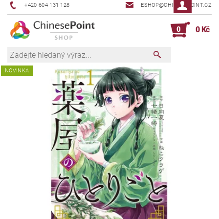
+420 604 131 128
ESHOP@CHINESEPOINT.CZ
0
0 Kč
NOVINKA