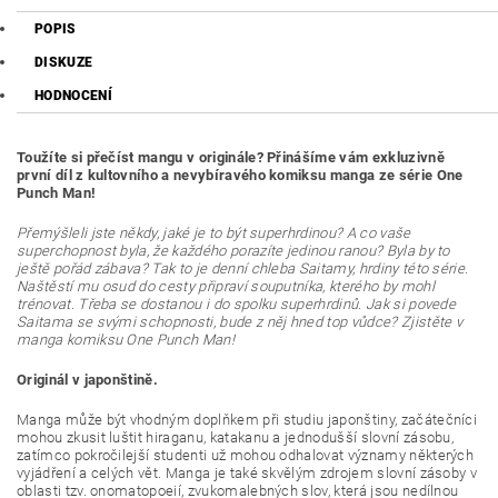
POPIS
DISKUZE
HODNOCENÍ
Toužíte si přečíst mangu v originále? Přinášíme vám exkluzivně
první díl z kultovního a nevybíravého komiksu manga ze série One
Punch Man!
Přemýšleli jste někdy, jaké je to být superhrdinou? A co vaše
superchopnost byla, že každého porazíte jedinou ranou? Byla by to
ještě pořád zábava? Tak to je denní chleba Saitamy, hrdiny této série.
Naštěstí mu osud do cesty připraví souputníka, kterého by mohl
trénovat. Třeba se dostanou i do spolku superhrdinů. Jak si povede
Saitama se svými schopnosti, bude z něj hned top vůdce? Zjistěte v
manga komiksu One Punch Man!
Originál v japonštině.
Manga může být vhodným doplňkem při studiu japonštiny, začátečníci
mohou zkusit luštit hiraganu, katakanu a jednodušší slovní zásobu,
zatímco pokročilejší studenti už mohou odhalovat významy některých
vyjádření a celých vět. Manga je také skvělým zdrojem slovní zásoby v
oblasti tzv. onomatopoeií, zvukomalebných slov, která jsou nedílnou