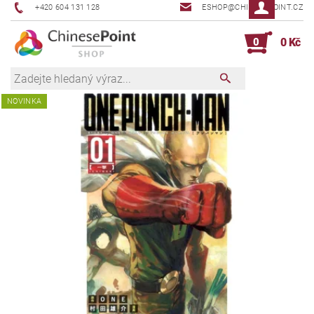
+420 604 131 128
ESHOP@CHINESEPOINT.CZ
0
0 Kč
NOVINKA