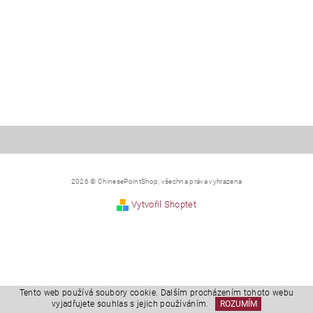
2026 © ChinesePointShop, všechna práva vyhrazena
Vytvořil Shoptet
Tento web používá soubory cookie. Dalším procházením tohoto webu
vyjadřujete souhlas s jejich používáním.
ROZUMÍM