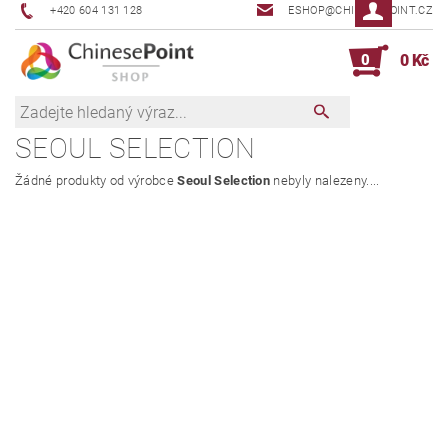
+420 604 131 128
ESHOP@CHINESEPOINT.CZ
0
0 Kč
SEOUL SELECTION
Žádné produkty od výrobce
Seoul Selection
nebyly nalezeny....