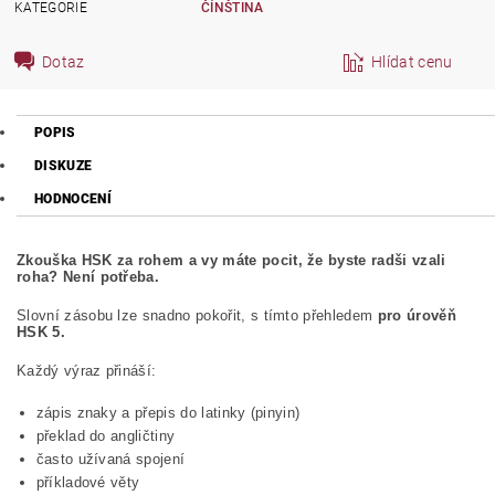
KATEGORIE
ČÍNŠTINA
Dotaz
Hlídat cenu
POPIS
DISKUZE
HODNOCENÍ
Zkouška HSK za rohem a vy máte pocit, že byste radši vzali
roha? Není potřeba.
Slovní zásobu lze snadno pokořit, s tímto přehledem
pro úrověň
HSK 5.
Každý výraz přináší:
zápis znaky a přepis do latinky (pinyin)
překlad do angličtiny
často užívaná spojení
příkladové věty