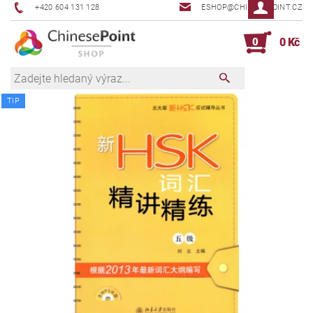
+420 604 131 128
ESHOP@CHINESEPOINT.CZ
0
0 Kč
TIP