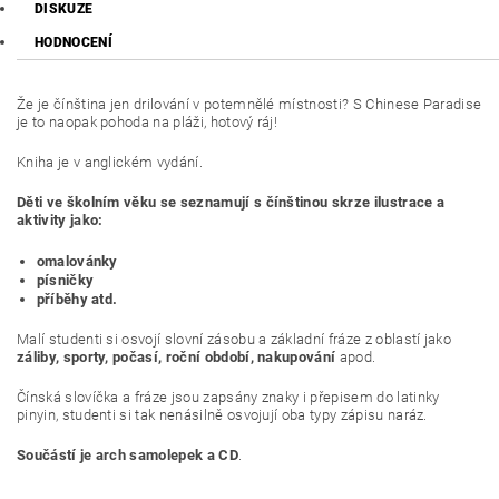
DISKUZE
HODNOCENÍ
Že je čínština jen drilování v potemnělé místnosti? S Chinese Paradise
je to naopak pohoda na pláži, hotový ráj!
Kniha je v anglickém vydání.
Děti ve školním věku se seznamují s čínštinou skrze ilustrace a
aktivity jako:
omalovánky
písničky
příběhy atd.
Malí studenti si osvojí slovní zásobu a základní fráze z oblastí jako
záliby, sporty, počasí, roční období, nakupování
apod.
Čínská slovíčka a fráze jsou zapsány znaky i přepisem do latinky
pinyin, studenti si tak nenásilně osvojují oba typy zápisu naráz.
Součástí je arch samolepek a CD
.