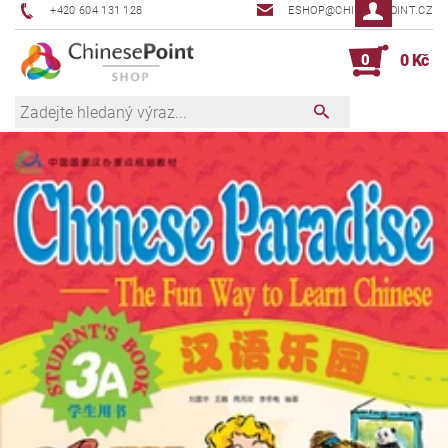
+420 604 131 128
ESHOP@CHINESEPOINT.CZ
0
0 Kč